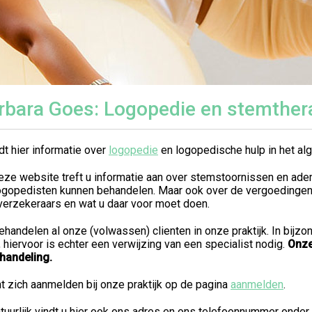
rbara Goes: Logopedie en stemther
dt hier informatie over
logopedie
en logopedische hulp in het a
eze website treft u informatie aan over stemstoornissen en ade
logopedisten kunnen behandelen. Maar ook over de vergoedinge
verzekeraars en wat u daar voor moet doen.
ehandelen al onze (volwassen) clienten in onze praktijk. In bij
, hiervoor is echter een verwijzing van een specialist nodig.
Onze
ehandeling.
t zich aanmelden bij onze praktijk op de pagina
aanmelden
.
tuurlijk vindt u hier ook ons adres en ons telefoonnummer onder