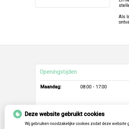
stell
Als l
ontva
Ga
terug
naar
de
bovenkant
Openingstijden
van
de
website
Maandag:
08:00 - 17:00
Deze website gebruikt cookies
Wij gebruiken noodzakelijke cookies zodat deze website 