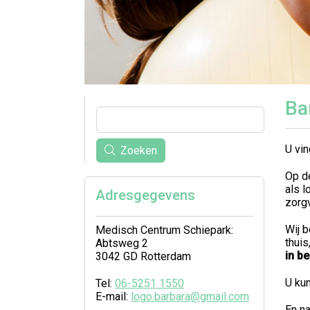
Ba
U vin
Zoeken
Op d
als 
Adresgegevens
zorg
Wij b
Medisch Centrum Schiepark:
thuis
Abtsweg 2
in b
3042 GD Rotterdam
U kun
Tel:
06-5251 1550
E-mail:
logo.barbara@gmail.com
En na