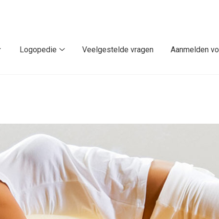
Logopedie
Veelgestelde vragen
Aanmelden vo
De
Logopedie
praktijk
submenu
submenu