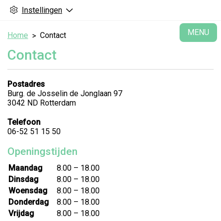
Instellingen
H
MENU
Home
Contact
Contact
Postadres
Burg. de Josselin de Jonglaan 97
3042 ND Rotterdam
Telefoon
06-52 51 15 50
Openingstijden
Maandag
8.00 – 18.00
Dinsdag
8.00 – 18.00
Woensdag
8.00 – 18.00
Donderdag
8.00 – 18.00
Vrijdag
8.00 – 18.00