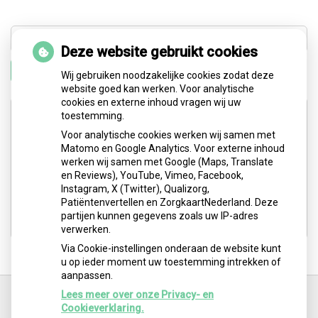
Deze website gebruikt cookies
Zoeken
Wij gebruiken noodzakelijke cookies zodat deze
website goed kan werken. Voor analytische
cookies en externe inhoud vragen wij uw
Adresgegevens
toestemming.
Voor analytische cookies werken wij samen met
Matomo en Google Analytics. Voor externe inhoud
Medisch Centrum Schiepark: Abtsweg 2
werken wij samen met Google (Maps, Translate
3042 GD Rotterdam
en Reviews), YouTube, Vimeo, Facebook,
Instagram, X (Twitter), Qualizorg,
Tel:
06-5251 1550
Patiëntenvertellen en ZorgkaartNederland. Deze
E-mail:
logo.barbara@gmail.com
partijen kunnen gegevens zoals uw IP-adres
verwerken.
Via Cookie-instellingen onderaan de website kunt
u op ieder moment uw toestemming intrekken of
aanpassen.
Ga
terug
Lees meer over onze Privacy- en
naar
Cookieverklaring.