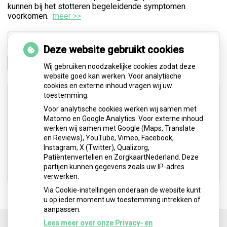
kunnen bij het stotteren begeleidende symptomen
voorkomen.
meer >>
Deze website gebruikt cookies
Zoeken
Wij gebruiken noodzakelijke cookies zodat deze
website goed kan werken. Voor analytische
cookies en externe inhoud vragen wij uw
Adresgegevens
toestemming.
Voor analytische cookies werken wij samen met
Matomo en Google Analytics. Voor externe inhoud
Medisch Centrum Schiepark: Abtsweg 2
werken wij samen met Google (Maps, Translate
3042 GD Rotterdam
en Reviews), YouTube, Vimeo, Facebook,
Instagram, X (Twitter), Qualizorg,
Tel:
06-5251 1550
Patiëntenvertellen en ZorgkaartNederland. Deze
E-mail:
logo.barbara@gmail.com
partijen kunnen gegevens zoals uw IP-adres
verwerken.
Via Cookie-instellingen onderaan de website kunt
u op ieder moment uw toestemming intrekken of
aanpassen.
Ga
terug
Lees meer over onze Privacy- en