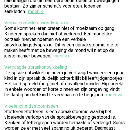
handelingen die uit meerdere onderdelen of bewegingen
bestaan. Zo zijn er schema’s voor eten, lopen en
aankleden.
meer >>
Verbale ontwikkelingsdyspraxie
Soms komt het leren praten niet of moeizaam op gang.
Kinderen spreken dan niet of verkeerd. Een mogelijke
oorzaak hiervan noemen we een verbale
ontwikkelingsdyspraxie. Dit is een spraakstoornis die te
maken heeft met de beweging: de mond wil niet op de
juiste manier bewegen.
meer >>
Vertraagde spraakontwikkeling
De spraakontwikkeling noem je vertraagd wanneer een jong
kind in zijn spraak duidelijk achterblijft bij leeftijdgenootjes.
Het kind spreekt (nog) niet of opvallend minder. Hij spreekt
in enkele woorden of korte zinnen en zijn omgeving vindt
het lastig om het kind te verstaan en te begrijpen.
meer >>
Vloeiendheidsstoornissen
Stotteren Stotteren is een spraakstoornis waarbij het
vloeiende verloop van de spraakbeweging gestoord is.
Klanken of lettergrepen worden herhaald of verlengd. Soms
worden ze er met veel spanning uit geperst. Daarnaast