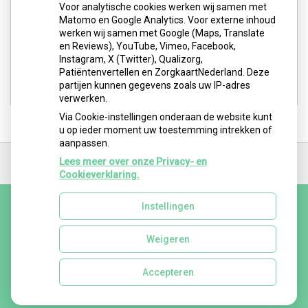
Voor analytische cookies werken wij samen met
Matomo en Google Analytics. Voor externe inhoud
Medisch Centrum Schiepark: Abtsweg 2
werken wij samen met Google (Maps, Translate
3042 GD Rotterdam
en Reviews), YouTube, Vimeo, Facebook,
Instagram, X (Twitter), Qualizorg,
Tel:
06-5251 1550
Patiëntenvertellen en ZorgkaartNederland. Deze
E-mail:
logo.barbara@gmail.com
partijen kunnen gegevens zoals uw IP-adres
verwerken.
Via Cookie-instellingen onderaan de website kunt
u op ieder moment uw toestemming intrekken of
aanpassen.
Ga
terug
Lees meer over onze Privacy- en
naar
Cookieverklaring.
de
bovenkant
Instellingen
van
de
website
Weigeren
Uw Zorg Online
|
Beheer
Privacy verklaring
|
Cookie-instellingen
|
Voorwaarden
Accepteren