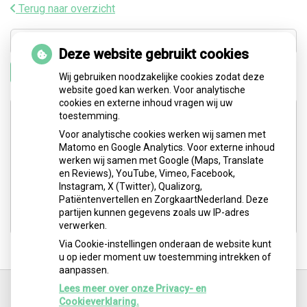
Terug naar overzicht
Deze website gebruikt cookies
Zoeken
Wij gebruiken noodzakelijke cookies zodat deze
website goed kan werken. Voor analytische
cookies en externe inhoud vragen wij uw
Adresgegevens
toestemming.
Voor analytische cookies werken wij samen met
Matomo en Google Analytics. Voor externe inhoud
Medisch Centrum Schiepark: Abtsweg 2
werken wij samen met Google (Maps, Translate
3042 GD Rotterdam
en Reviews), YouTube, Vimeo, Facebook,
Instagram, X (Twitter), Qualizorg,
Tel:
06-5251 1550
Patiëntenvertellen en ZorgkaartNederland. Deze
E-mail:
logo.barbara@gmail.com
partijen kunnen gegevens zoals uw IP-adres
verwerken.
Via Cookie-instellingen onderaan de website kunt
u op ieder moment uw toestemming intrekken of
aanpassen.
Ga
terug
Lees meer over onze Privacy- en
naar
Cookieverklaring.