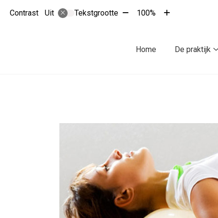
Tekst
Tekst
Contrast
Tekstgrootte
100%
Uit
verkleinen
vergroten
met
met
10%
10%
Hoofdmenu
Home
De praktijk