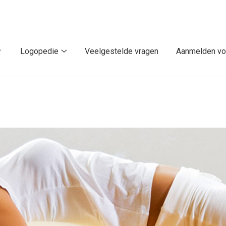
Logopedie
Veelgestelde vragen
Aanmelden vo
De
Logopedie
praktijk
submenu
submenu