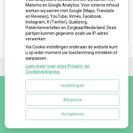
Matomo en Google Analytics. Voor externe inhoud
Medisch Centrum Schiepark: Abtsweg 2
werken wij samen met Google (Maps, Translate
3042 GD Rotterdam
en Reviews), YouTube, Vimeo, Facebook,
Instagram, X (Twitter), Qualizorg,
Tel:
06-5251 1550
Patiëntenvertellen en ZorgkaartNederland. Deze
E-mail:
logo.barbara@gmail.com
partijen kunnen gegevens zoals uw IP-adres
verwerken.
Via Cookie-instellingen onderaan de website kunt
u op ieder moment uw toestemming intrekken of
aanpassen.
Ga
terug
Lees meer over onze Privacy- en
naar
Cookieverklaring.
de
bovenkant
Instellingen
van
de
website
Weigeren
Uw Zorg Online
|
Beheer
Privacy verklaring
|
Cookie-instellingen
|
Voorwaarden
Accepteren