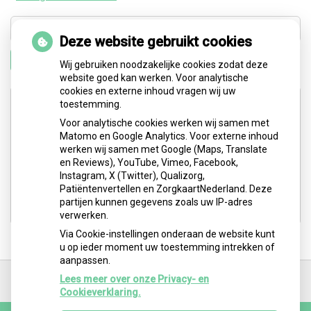
Deze website gebruikt cookies
Zoeken
Wij gebruiken noodzakelijke cookies zodat deze
website goed kan werken. Voor analytische
cookies en externe inhoud vragen wij uw
Adresgegevens
toestemming.
Voor analytische cookies werken wij samen met
Matomo en Google Analytics. Voor externe inhoud
Medisch Centrum Schiepark: Abtsweg 2
werken wij samen met Google (Maps, Translate
3042 GD Rotterdam
en Reviews), YouTube, Vimeo, Facebook,
Instagram, X (Twitter), Qualizorg,
Tel:
06-5251 1550
Patiëntenvertellen en ZorgkaartNederland. Deze
E-mail:
logo.barbara@gmail.com
partijen kunnen gegevens zoals uw IP-adres
verwerken.
Via Cookie-instellingen onderaan de website kunt
u op ieder moment uw toestemming intrekken of
aanpassen.
Ga
terug
Lees meer over onze Privacy- en
naar
Cookieverklaring.
de